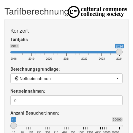
Tarifberechnung
Konzert
Tarifjahr:
2018
2024
2018
2019
2020
2021
2022
2023
2024
Berechnungsgrundlage:
Nettoeinnahmen
Nettoeinnahmen:
Anzahl Besucher:innen:
10
50000
10
90
170
250
330
410
490
850
1500
2300
4250
10000
30000