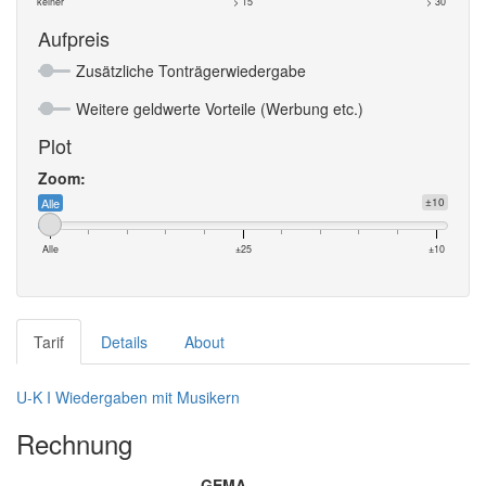
keiner
> 15
> 30
Aufpreis
Zusätzliche Tonträgerwiedergabe
Weitere geldwerte Vorteile (Werbung etc.)
Plot
Zoom:
Alle
±10
Alle
±25
±10
Tarif
Details
About
U-K I Wiedergaben mit Musikern
Rechnung
GEMA